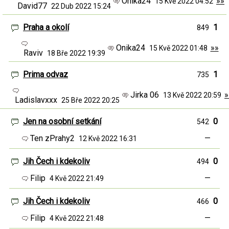
Onika24
»»
15 Kvě 2022 04:52
David77
22 Dub 2022 15:24
Praha a okolí
1
849
Onika24
»»
15 Kvě 2022 01:48
Raviv
18 Bře 2022 19:39
Prima odvaz
1
735
Jirka 06
»
13 Kvě 2022 20:59
Ladislavxxx
25 Bře 2022 20:25
Jen na osobní setkání
0
542
Ten zPrahy2
—
12 Kvě 2022 16:31
Jih Čech i kdekoliv
0
494
Filip
—
4 Kvě 2022 21:49
Jih Čech i kdekoliv
0
466
Filip
—
4 Kvě 2022 21:48