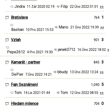
Jindra
Filip
»»
11 Zář 2020 02:19
22 Úno 2022 01:01
Bratislava
1
764
Mario
»»
21 Úno 2022 19:39
Bastian
10 Pro 2021 15:53
Vztah
3
901
janek0712
16 Úno 2022 18:02
Pepe2612
4 Pro 2021 19:30
Kamarát - partner
3
845
bbudy
»»
13 Úno 2022 13:24
DePier
7 Úno 2022 14:21
Fajn Seznámení
5
1,040
Tom
Tom
»»
14 Lis 2021 01:44
12 Úno 2022 08:55
Hledam milence
0
704