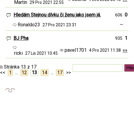
Martin
29 Pro 2021 22:55
Hledám Stejnou dívku či ženu jako jsem já.
0
606
Ronaldo23
—
27 Pro 2021 23:31
BJ Pha
1
935
pavel1701
»»
4 Pro 2021 11:38
ricki
27 Lis 2021 10:45
Stránka 13 z 17
<<
1
...
12
13
14
...
17
>>