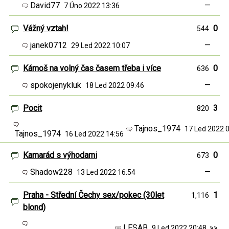
David77
—
7 Úno 2022 13:36
Vážný vztah!
0
544
janek0712
—
29 Led 2022 10:07
Kámoš na volný čas časem třeba i více
0
636
spokojenykluk
—
18 Led 2022 09:46
Pocit
3
820
Tajnos_1974
17 Led 2022 
Tajnos_1974
16 Led 2022 14:56
Kamarád s výhodami
0
673
Shadow228
—
13 Led 2022 16:54
Praha - Střední Čechy sex/pokec (30let
1
1,116
blond)
LESAB
»»
9 Led 2022 20:48