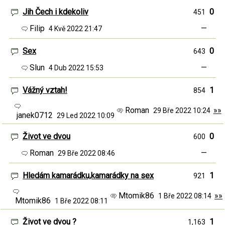
Jih Čech i kdekoliv
0
451
Filip
—
4 Kvě 2022 21:47
Sex
0
643
Slun
—
4 Dub 2022 15:53
Vážný vztah!
1
854
Roman
»»
29 Bře 2022 10:24
janek0712
29 Led 2022 10:09
Život ve dvou
0
600
Roman
—
29 Bře 2022 08:46
Hledám kamarádku,kamarádky na sex
1
921
Mtomik86
»»
1 Bře 2022 08:14
Mtomik86
1 Bře 2022 08:11
Život ve dvou ?
1
1,163