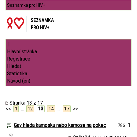
Seznamka pro HIV+
|
Stránka 13 z 17
<<
1
...
12
13
14
...
17
>>
Gay hleda kamosku nebo kamose na pokec
1
786