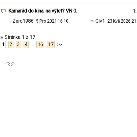
Kamarád do kina, na výlet? VN 0.
1
Zero1986
Glv1
5 Pro 2021 16:10
23 Kvě 2026 2
Stránka 1 z 17
1
2
3
4
...
16
17
>>