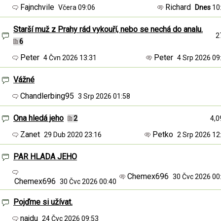
Fajnchvile
Richard
Včera 09:06
Dnes
10
Starší muž z Prahy rád vykouří, nebo se nechá do analu.
2
6
Peter
Peter
4 Čvn 2026 13:31
4 Srp 2026 0
Vážné
Chandlerbing95
3 Srp 2026 01:58
Ona hledá jeho
2
4,0
Zanet
Petko
29 Dub 2020 23:16
2 Srp 2026 1
PAR HLADA JEHO
Chemex696
30 Čvc 2026 0
Chemex696
30 Čvc 2026 00:40
Pojďme si užívat.
najdu
24 Čvc 2026 09:53