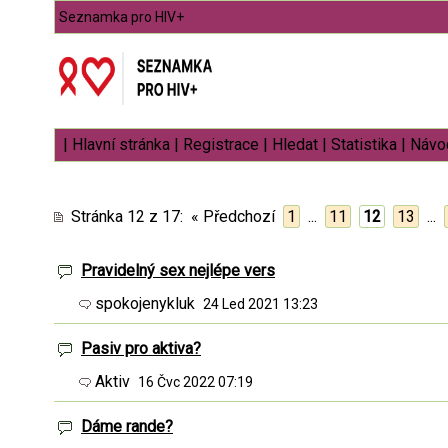
Seznamka pro HIV+
|
Hlavní stránka
|
Registrace
|
Hledat
|
Statistika
|
Návod
Stránka 12 z 17
:
« Předchozí
1
...
11
12
13
...
Pravidelný sex nejlépe vers
spokojenykluk
24 Led 2021 13:23
Pasiv pro aktiva?
Aktiv
16 Čvc 2022 07:19
Dáme rande?