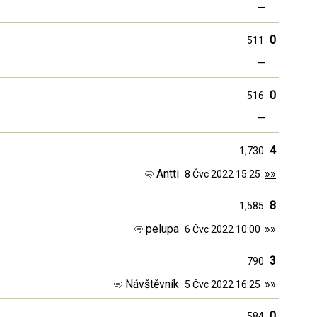
—
0
511
—
0
516
—
4
1,730
Antti
»»
8 Čvc 2022 15:25
8
1,585
pelupa
»»
6 Čvc 2022 10:00
3
790
Návštěvník
»»
5 Čvc 2022 16:25
0
584