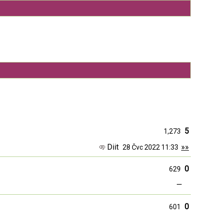
5
1,273
Diit
»»
28 Čvc 2022 11:33
0
629
—
0
601