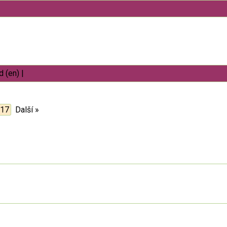
 (en)
|
17
Další »