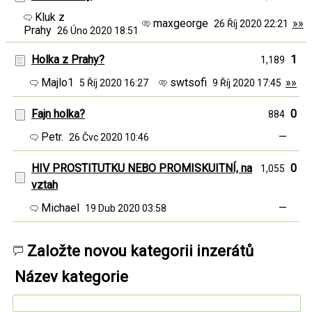
Kluk z
maxgeorge
»»
26 Říj 2020 22:21
Prahy
26 Úno 2020 18:51
Holka z Prahy?
1
1,189
Majlo1
swtsofi
»»
5 Říj 2020 16:27
9 Říj 2020 17:45
Fajn holka?
0
884
Petr.
—
26 Čvc 2020 10:46
HIV PROSTITUTKU NEBO PROMISKUITNÍ, na
0
1,055
vztah
Michael
—
19 Dub 2020 03:58
Založte novou kategorii inzerátů
Název kategorie