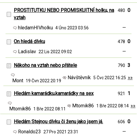
PROSTITUTKU NEBO PROMISKUITNÍ holku, na
0
480
vztah
hledamHIVholku
—
4 Úno 2023 03:56
On hledá dívku
0
478
Ladislav
—
22 Lis 2022 09:02
Někoho na vztah nebo přátele
3
790
Návštěvník
»»
5 Čvc 2022 16:25
Mont
19 Čvn 2022 20:19
Hledám kamarádku,kamarádky na sex
1
921
Mtomik86
»»
1 Bře 2022 08:14
Mtomik86
1 Bře 2022 08:11
Hledám Stejnou dívku či ženu jako jsem já.
0
606
Ronaldo23
—
27 Pro 2021 23:31