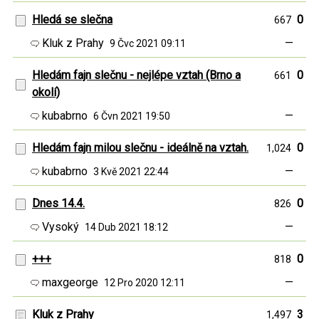
Hledá se slečna
0
667
Kluk z Prahy
—
9 Čvc 2021 09:11
Hledám fajn slečnu - nejlépe vztah (Brno a
0
661
okolí)
kubabrno
—
6 Čvn 2021 19:50
Hledám fajn milou slečnu - ideálně na vztah.
0
1,024
kubabrno
—
3 Kvě 2021 22:44
Dnes 14.4.
0
826
Vysoký
—
14 Dub 2021 18:12
+++
0
818
maxgeorge
—
12 Pro 2020 12:11
Kluk z Prahy
3
1,497