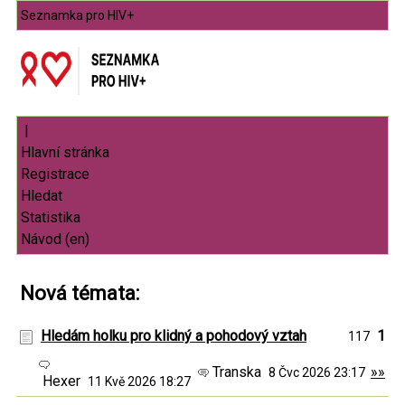
Seznamka pro HIV+
|
Nová témata:
Hledám holku pro klidný a pohodový vztah
1
117
Transka
»»
8 Čvc 2026 23:17
Hexer
11 Kvě 2026 18:27