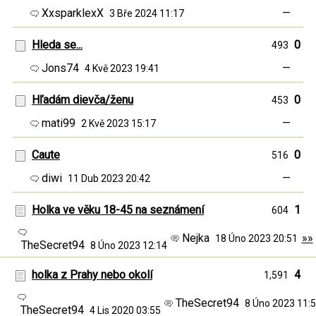
XxsparklexX
—
3 Bře 2024 11:17
Hleda se...
0
493
Jons74
—
4 Kvě 2023 19:41
Hľadám dievča/ženu
0
453
mati99
—
2 Kvě 2023 15:17
Caute
0
516
diwi
—
11 Dub 2023 20:42
Holka ve věku 18-45 na seznámení
1
604
Nejka
»»
18 Úno 2023 20:51
TheSecret94
8 Úno 2023 12:14
holka z Prahy nebo okolí
4
1,591
TheSecret94
8 Úno 2023 11:
TheSecret94
4 Lis 2020 03:55