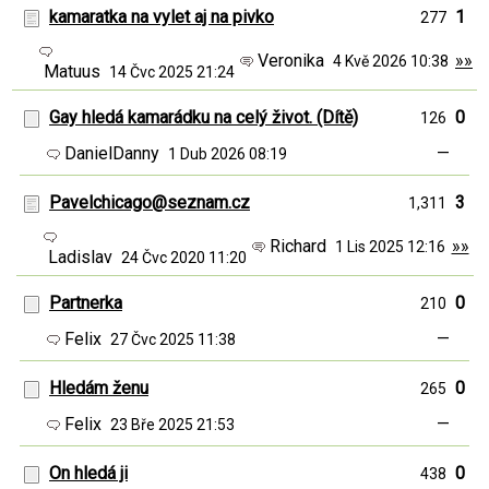
kamaratka na vylet aj na pivko
1
277
Veronika
»»
4 Kvě 2026 10:38
Matuus
14 Čvc 2025 21:24
Gay hledá kamarádku na celý život. (Dítě)
0
126
DanielDanny
—
1 Dub 2026 08:19
Pavelchicago@seznam.cz
3
1,311
Richard
»»
1 Lis 2025 12:16
Ladislav
24 Čvc 2020 11:20
Partnerka
0
210
Felix
—
27 Čvc 2025 11:38
Hledám ženu
0
265
Felix
—
23 Bře 2025 21:53
On hledá ji
0
438