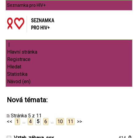
Seznamka pro HIV+
|
Nová témata:
Stránka 5 z 11
<<
1
...
4
5
6
...
10
11
>>
Vztah, zábava, sex
0