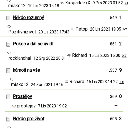
XxsparklexX
»
9 Pro 2023 01:52
misko12
10 Lis 2023 15:18
Někdo rozumný
1
549
Petop
»»
20 Lis 2023 19:35
Pozitivnizivot
20 Lis 2023 17:43
Pokec a dál se uvidí
2
861
Richard
»»
15 Lis 2023 16:00
rocklandhal
12 Srp 2022 20:01
kámoš na vše
9
1,557
Richard
»»
15 Lis 2023 14:22
misko12
24 Zář 2021 19:16
Prostějov
0
369
prostejov
—
7 Lis 2023 19:02
Někdo pro život
3
608