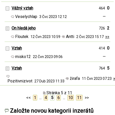
Vážný vztah
0
464
Veselychlap
—
3 Čvc 2023 12:12
On hledá jeho
2
726
Floutek
Antti
»»
12 Čvn 2023 10:59
2 Čvc 2023 15:17
Vztah
0
414
misko12
—
22 Čvn 2023 09:06
Vztah
5
764
žirafa
11 Čvn 2023 07:23
Pozitivnizivot
27 Dub 2023 11:33
Stránka 5 z 11
<<
1
...
4
5
6
...
10
11
>>
Založte novou kategorii inzerátů