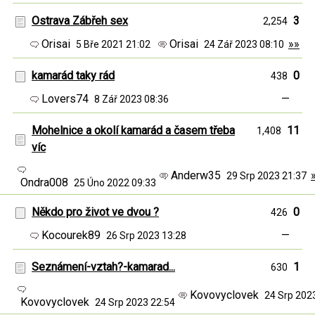
Ostrava Zábřeh sex
3
2,254
Orisai
Orisai
»»
5 Bře 2021 21:02
24 Zář 2023 08:10
kamarád taky rád
0
438
Lovers74
—
8 Zář 2023 08:36
Mohelnice a okolí kamarád a časem třeba
11
1,408
víc
Anderw35
29 Srp 2023 21:37
Ondra008
25 Úno 2022 09:33
Někdo pro život ve dvou ?
0
426
Kocourek89
—
26 Srp 2023 13:28
Seznámení-vztah?-kamarad...
1
630
Kovovyclovek
24 Srp 202
Kovovyclovek
24 Srp 2023 22:54