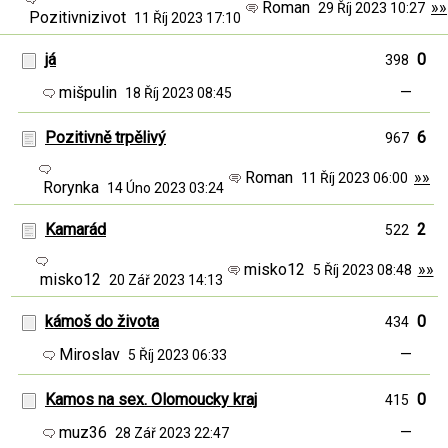
Roman
»»
29 Říj 2023 10:27
Pozitivnizivot
11 Říj 2023 17:10
já
0
398
mišpulin
—
18 Říj 2023 08:45
Pozitivně trpělivý
6
967
Roman
»»
11 Říj 2023 06:00
Rorynka
14 Úno 2023 03:24
Kamarád
2
522
misko12
»»
5 Říj 2023 08:48
misko12
20 Zář 2023 14:13
kámoš do života
0
434
Miroslav
—
5 Říj 2023 06:33
Kamos na sex. Olomoucky kraj
0
415
muz36
—
28 Zář 2023 22:47