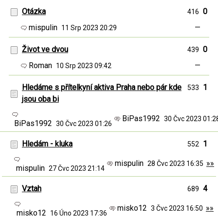
Otázka
0
416
mispulin
—
11 Srp 2023 20:29
Život ve dvou
0
439
Roman
—
10 Srp 2023 09:42
Hledáme s přítelkyní aktiva Praha nebo pár kde
1
533
jsou oba bi
BiPas1992
30 Čvc 2023 01:
BiPas1992
30 Čvc 2023 01:26
Hledám - kluka
1
552
mispulin
»»
28 Čvc 2023 16:35
mispulin
27 Čvc 2023 21:14
Vztah
4
689
misko12
»»
3 Čvc 2023 16:50
misko12
16 Úno 2023 17:36