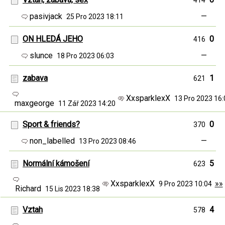
414
pasivjack
—
25 Pro 2023 18:11
ON HLEDÁ JEHO
0
416
slunce
—
18 Pro 2023 06:03
zabava
1
621
XxsparklexX
13 Pro 2023 16
maxgeorge
11 Zář 2023 14:20
Sport & friends?
0
370
non_labelled
—
13 Pro 2023 08:46
Normální kámošení
5
623
XxsparklexX
»»
9 Pro 2023 10:04
Richard
15 Lis 2023 18:38
Vztah
4
578