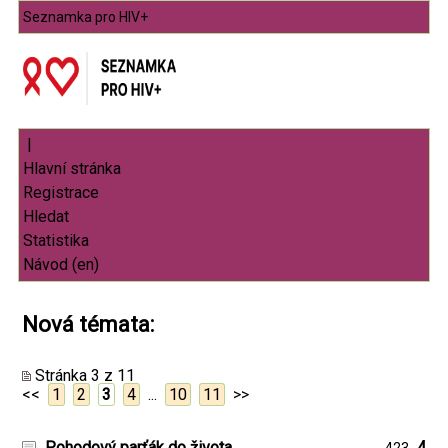
Seznamka pro HIV+
|
Nová témata:
Stránka 3 z 11
<<
1
2
3
4
...
10
11
>>
Pohodový parťák do života
4