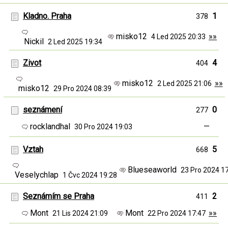
Kladno. Praha
1
378
misko12
»»
4 Led 2025 20:33
Nickil
2 Led 2025 19:34
Zivot
4
404
misko12
»»
2 Led 2025 21:06
misko12
29 Pro 2024 08:39
seznámení
0
277
rocklandhal
—
30 Pro 2024 19:03
Vztah
5
668
Blueseaworld
23 Pro 2024 1
Veselychlap
1 Čvc 2024 19:28
Seznámím se Praha
2
411
Mont
Mont
»»
21 Lis 2024 21:09
22 Pro 2024 17:47