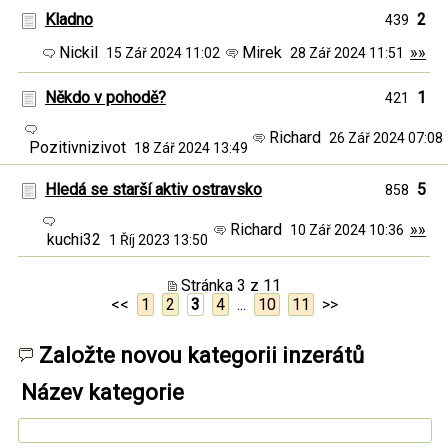
Kladno
2
439
Nickil
Mirek
»»
15 Zář 2024 11:02
28 Zář 2024 11:51
Někdo v pohodě?
1
421
Richard
26 Zář 2024 07:0
Pozitivnizivot
18 Zář 2024 13:49
Hledá se starší aktiv ostravsko
5
858
Richard
»»
10 Zář 2024 10:36
kuchi32
1 Říj 2023 13:50
Stránka 3 z 11
<<
1
2
3
4
...
10
11
>>
Založte novou kategorii inzerátů
Název kategorie