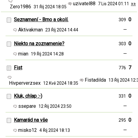
uzivatel88
»»
7 Lis 2024 01:11
Zero1986
31 Říj 2024 18:05
Seznamení - Brno a okolí.
0
309
Aktivakman
—
23 Říj 2024 14:44
Niekto na zoznamenie?
0
303
mian
—
19 Říj 2024 14:28
Fist
7
776
Fistadilda
13 Říj 2024 12
Hivperverzsex
12 Kvě 2024 18:35
Kluk, chlap :-)
0
331
ssepare
—
12 Říj 2024 23:50
Kamarád na vše
0
295
misko12
—
4 Říj 2024 18:13