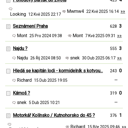
423
Mwmw4
»»
22 Kvě 2025 16:14
Looking
12 Kvě 2025 22:17
Seznámení Praha
3
628
Mont
Mont
»»
25 Pro 2024 09:38
7 Kvě 2025 09:31
Najdu ?
3
555
Najdu
snek
»»
26 Říj 2024 08:50
30 Dub 2025 06:17
Hledá se kapitán lodi - kormidelník s kotvou...
0
243
Richard
—
15 Dub 2025 19:05
Kámoš ?
0
319
snek
—
5 Dub 2025 10:21
Motorkář Kolínsko / Kutnohorsko do 45 ?
1
376
Richard
»»
15 Bře 2025 09:46