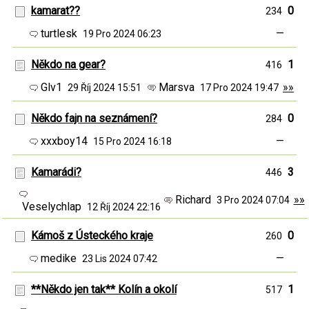
kamarat??
0
234
turtlesk
—
19 Pro 2024 06:23
Někdo na gear?
1
416
Glv1
Marsva
»»
29 Říj 2024 15:51
17 Pro 2024 19:47
Někdo fajn na seznámení?
0
284
xxxboy14
—
15 Pro 2024 16:18
Kamarádi?
3
446
Richard
»»
3 Pro 2024 07:04
Veselychlap
12 Říj 2024 22:16
Kámoš z Ústeckého kraje
0
260
medike
—
23 Lis 2024 07:42
**Někdo jen tak** Kolín a okolí
1
517