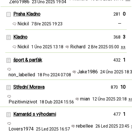
Zero1986
23 Úno 2025 19:04
Praha Kladno
0
281
Nickil
—
7 Bře 2025 19:23
Kladno
3
368
Nickil
Richard
»»
1 Úno 2025 13:18
2 Bře 2025 05:00
šport & parťák
1
432
Jake1986
24 Úno 2025 18
non_labelled
18 Pro 2024 07:08
Střední Morava
10
870
mian
»
12 Úno 2025 20:18
Pozitivnizivot
18 Dub 2024 15:56
Kamarád s výhodami
1
477
rebellee
26 Led 2025 23:45
Lovers1974
25 Led 2025 16:57