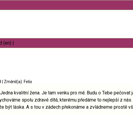
 (en)
|
38
|
Změnil(a): Felix
Jedna kvalitní žena. Je tam venku pro mě. Budu o Tebe pečovat j
ychováme spolu zdravé dítě, kterému předáme to nejlepší z nás.
že být láska. A s tou v zádech překonáme a zvládneme prostě v