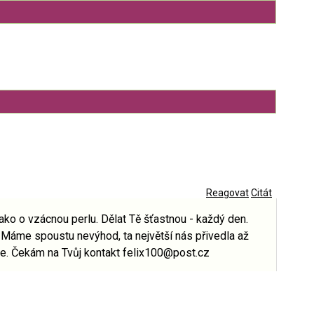
Reagovat
Citát
ako o vzácnou perlu. Dělat Tě šťastnou - každý den.
 Máme spoustu nevýhod, ta největší nás přivedla až
še. Čekám na Tvůj kontakt felix100@post.cz