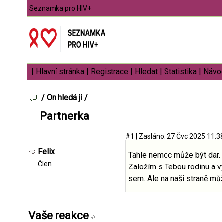
Seznamka pro HIV+
|
Hlavní stránka
|
Registrace
|
Hledat
|
Statistika
|
Návod
/
On hledá ji
/
Partnerka
#1
|
Zasláno: 27 Čvc 2025 11:
Felix
Tahle nemoc může být dar. 
Člen
Založím s Tebou rodinu a v
sem. Ale na naši straně mů
Vaše reakce