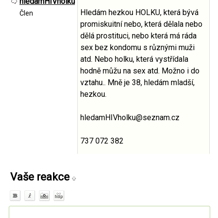
hledamHIVholku
Hledám hezkou HOLKU, která bývá
Člen
promiskuitní nebo, která dělala nebo
dělá prostituci, nebo která má ráda
sex bez kondomu s různými muži
atd. Nebo holku, která vystřídala
hodně můžu na sex atd. Možno i do
vztahu.. Mně je 38, hledám mladší,
hezkou.
hledamHIVholku@seznam.cz
737 072 382
Vaše reakce