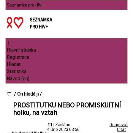
Seznamka pro HIV+
|
/
On hledá ji
/
PROSTITUTKU NEBO PROMISKUITNÍ
holku, na vztah
#1
|
Zasláno:
Reagovat
4 Úno 2023 03:56
Citát