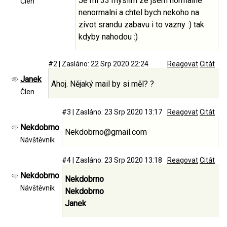
Je mi 33 myslim ze jsem normalne
Člen
nenormalni a chtel bych nekoho na
zivot srandu zabavu i to vazny :) tak
kdyby nahodou :)
#2
|
Zasláno: 22 Srp 2020 22:24
Reagovat
Citát
Janek
Ahoj. Nějaký mail by si měl? ?
Člen
#3
|
Zasláno: 23 Srp 2020 13:17
Reagovat
Citát
Nekdobrno
Nekdobrno@gmail.com
Návštěvník
#4
|
Zasláno: 23 Srp 2020 13:18
Reagovat
Citát
Nekdobrno
Nekdobrno
Návštěvník
Nekdobrno
Janek