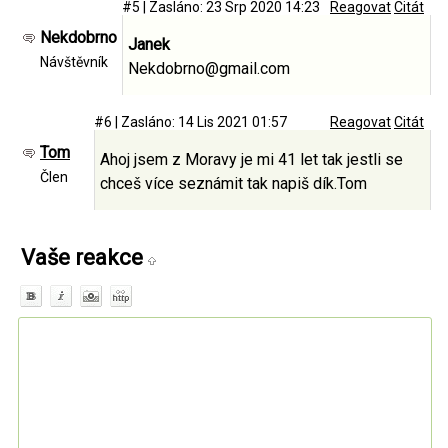
#5
|
Zasláno: 23 Srp 2020 14:23
Reagovat
Citát
Nekdobrno
Janek
Návštěvník
Nekdobrno@gmail.com
#6
|
Zasláno: 14 Lis 2021 01:57
Reagovat
Citát
Tom
Ahoj jsem z Moravy je mi 41 let tak jestli se
Člen
chceš více seznámit tak napiš dík.Tom
Vaše reakce