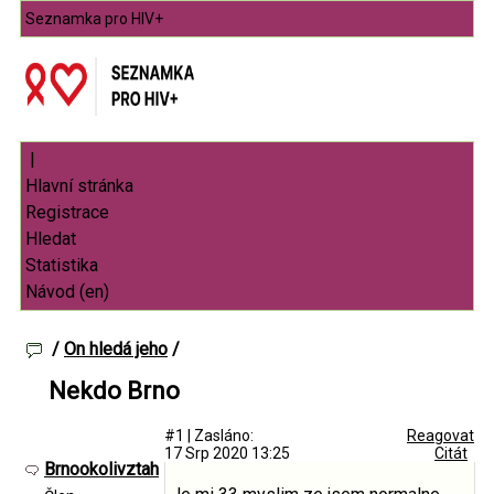
Seznamka pro HIV+
|
/
On hledá jeho
/
Nekdo Brno
#1
|
Zasláno:
Reagovat
17 Srp 2020 13:25
Citát
Brnookolivztah