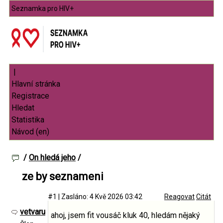
Seznamka pro HIV+
|
/
On hledá jeho
/
ze by seznameni
#1
|
Zasláno: 4 Kvě 2026 03:42
Reagovat
Citát
vetvaru
ahoj, jsem fit vousáč kluk 40, hledám nějaký