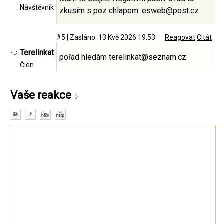
Návštěvník
zkusím s poz chlapem. esweb@post.cz
#5
|
Zasláno: 13 Kvě 2026 19:53
Reagovat
Citát
Terelinkat
pořád hledám terelinkat@seznam.cz
Člen
Vaše reakce