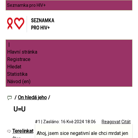
Seznamka pro HIV+
|
/
On hledá jeho
/
U=U
#1
|
Zasláno: 16 Kvě 2024 18:06
Reagovat
Citát
Terelinkat
Ahoj, jsem sice negativní ale chci mrdat jen