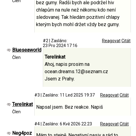
Člen
bez gumy. Radši bych ale podržel hiv
chlapům na nule než někomu kdo není
sledovanej. Tak hledám pozitivní chlapy
kterým bych mohl držet vždy bez gumy.
#2
|
Zasláno:
Reagovat
Citát
23 Pro 2024 17:16
Blueseaworld
Terelinkat
Člen
Ahoj, napis prosim na
ocean.dreams.12@seznam.cz
Jsem z Prahy.
#3
|
Zasláno: 11 Led 2025 19:37
Reagovat
Citát
Terelinkat
Napsal jsem. Bez reakce. Napiš
Člen
#4
|
Zasláno: 6 Kvě 2026 22:23
Reagovat
Citát
Neg4poz
Mám to stejně. Negativní pasiv a rád to