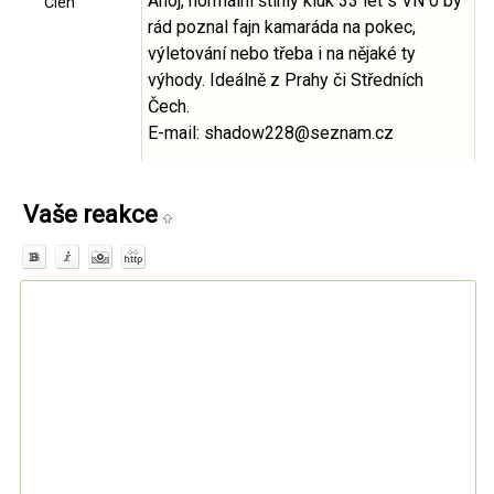
Ahoj, normální štíhlý kluk 33 let s VN 0 by
Člen
rád poznal fajn kamaráda na pokec,
výletování nebo třeba i na nějaké ty
výhody. Ideálně z Prahy či Středních
Čech.
E-mail: shadow228@seznam.cz
Vaše reakce