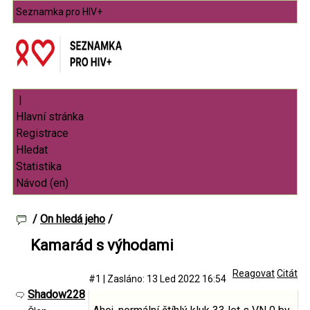
Seznamka pro HIV+
|
/
On hledá jeho
/
Kamarád s výhodami
Reagovat
Citát
#1
|
Zasláno: 13 Led 2022 16:54
Shadow228