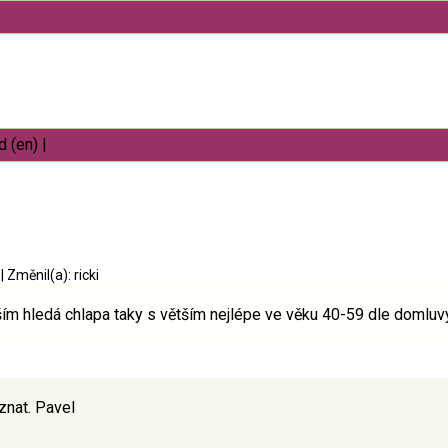
 (en)
|
5
|
Změnil(a): ricki
ším hledá chlapa taky s větším nejlépe ve věku 40-59 dle domlu
znat. Pavel