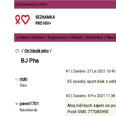
Seznamka pro HIV+
|
Hlavní stránka
|
Registrace
|
Hledat
|
Statistika
|
Návod
/
On hledá jeho
/
BJ Pha
#1
|
Zasláno: 27 Lis 2021 10:4
ricki
35 vysoký sport kluk s vět
Člen
#2
|
Zasláno: 4 Pro 2021 11:38
pavel1701
Ahoj měl bych zájem se po
Návštěvník
Pošli SMS 777083990