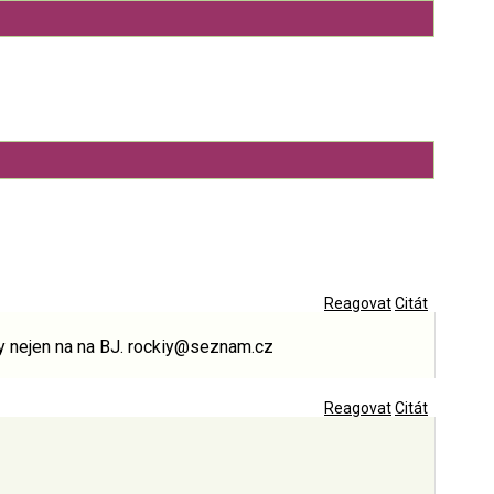
Reagovat
Citát
vy nejen na na BJ. rockiy@seznam.cz
Reagovat
Citát