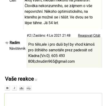
Ahoj všem, hledám někoho na přátelství.
Člen
Člověka nekonzumního, se zájmem o vše
nepovrchní. Někoho optimistického, na
kterého je možné se i těšit. Ve dvou se to
lépe táhne. Já 54 let.
#2
|
Zasláno: 4 Lis 2021 21:48
Reagovat
Citát
Radim
Pro tělo,ale i pro duši byl by vhod kámoš
Návštěvník
pro štíhlého samotáře prez padesát od
Kladna.(V.n.0). 605 493
808;chrudim965@gmail.com
Vaše reakce