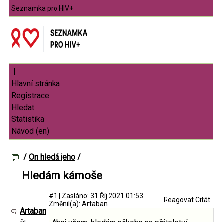
Seznamka pro HIV+
|
/
On hledá jeho
/
Hledám kámoše
#1
|
Zasláno: 31 Říj 2021 01:53
Reagovat
Citát
Změnil(a): Artaban
Artaban